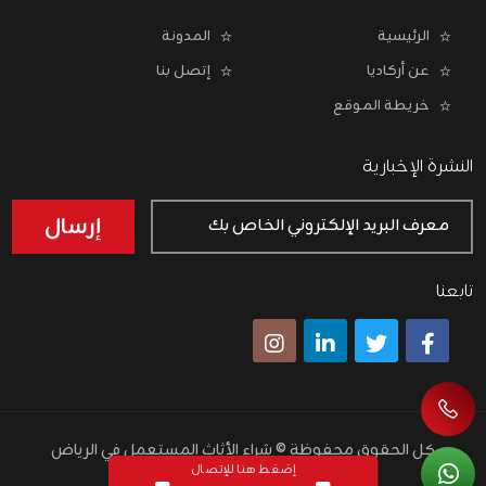
الرئيسية
المدونة
عن أركاديا
إتصل بنا
خريطة الموقع
النشرة الإخبارية
إرسال
تابعنا
كل الحقوق محفوظة ©
شراء الأثاث المستعمل في الرياض
برمجة وتطوير
Wiilx
إضغط هنا للإتصال