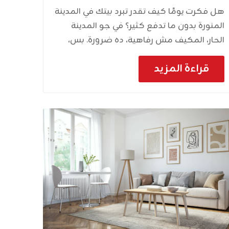
هل فكرت يومًا كيف تقدر تبرد بيتك في المدينة
المنورة بدون ما تدفع كثير؟ في جو المدينة
الحار، المكيف مش رفاهية، ده ضرورة. بس،
المكيفات الجديدة غالية أوي. هنا يجي دور
قراءة المزيد
المكيفات المستعملة. بس كيف تشتري
مكيف مستعمل كويس وما تندمش بعدين؟
تعالوا نشوف. ليه المكيفات المستعملة فكرة
كويسة؟ المكيفات المستعملة ممكن تكون
حل ممتاز لو ميزانيتك محدودة. بتوفر فلوس
كتير، وفي نفس الوقت تقدر تحصل على مكيف
يبرد لك البيت كويس. لكن لازم تكون حريص
وتعرف كيف تختار صح عشان ما تقع في
مشاكل. جدول أهم النقاط اللي لازم تعرفها
النقطة الأهمية الفحص الدقيق تأكد من حالة
المكيف قبل الشراء. السعر المناسب لا تدفع
أكثر من اللازم. قارن الأسعار. الضمان لو فيه