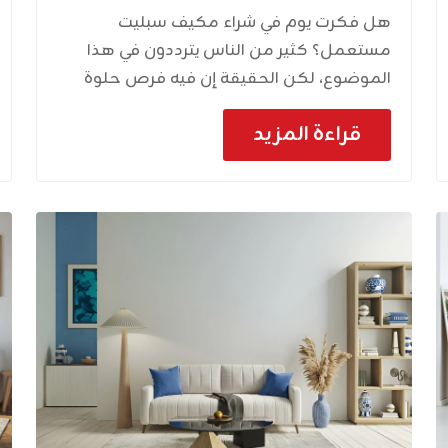
هل فكرت يوم في شراء مكيف سبليت
مستعمل؟ كثير من الناس يترددون في هذا
الموضوع، لكن الحقيقة إن فيه فرص حلوة
عشان توفر فلوسك وتحصل على مكيف
قراءة المزيد
كويس. طيب، إزاي نعمل ده صح؟ تعالوا بينا
نشوف. ليه تشتري مكيف سبليت مستعمل؟
فيه أسباب كتير تخليك تفكر في شراء مكيف
مستعمل. أولًا، السعر بيكون أقل بكتير من
الجديد. تانيًا، ممكن تلاقي مكيفات بحالة
ممتازة بس أصحابها بيبيعوها عشان بيغيروا
الأثاث أو بينقلوا لمكان تاني. تالتًا، لو اخترت صح،
هتاخد مكيف يشتغل كويس ويبردلك البيت
من غير ما تدفع مبلغ كبير. الميزة التفاصيل
السعر المنخفض توفير كبير في التكاليف
مقارنة بالمكيفات الجديدة. فرص جيدة إمكانية
العثور على مكيفات بحالة ممتازة بأسعار