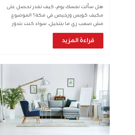
هل سألت نفسك يوم، كيف تقدر تحصل على
مكيف كويس ورخيص في مكة؟ الموضوع
مش صعب زي ما بتتخيل، سواء كنت بتدور
تشتري أو تبيع مكيف مستعمل، فيه طرق
قراءة المزيد
وحلول كتير تخليك تطلع كسبان. ليه المكيفات
المستعملة فكرة كويسة؟ المكيفات
المستعملة مش دايماً معناها حاجة تعبانة،
بالعكس! مرات بتكون فرصة ذهبية عشان
تحصل على مكيف كويس بسعر أقل بكتير من
الجديد، وكمان بتساعد في الحفاظ على البيئة.
خلينا نشوف إيه المميزات اللي ممكن تستفيد
منها: توفير الفلوس: دي أهم حاجة طبعاً، لما
تشتري مستعمل بتوفر مبلغ كبير ممكن
تستخدمه في حاجات تانية. جودة مضمونة: لو
دورت كويس، ممكن تلاقي مكيفات مستعملة
بحالة ممتازة، يعني كأنك اشتريت واحد جديد.